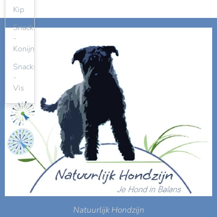
Kip
Snacks
-
Konijn
Snacks
-
Vis
Natuurlijk Hondzijn