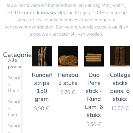
Jouw hond verdient het allerbeste, en dat begint bij wat hij
Gezonde kauwsnacks
eet!
van Keetjes, 100% gedroogd
vlees of vis, zonder chemische toevoegingen of
conserveringsmiddelen. Een verantwoorde keuze waar jij én
je trouwe viervoeter blij van worden.
Categorieën
Alle
producten
Runderlong
Pensburgers,
Duo
Collage
Snacks
strips
2 stuks
Pens
sticks
-
150
stick -
pens, 6
Rund
6,75
€
gram
Rund
stuks
Snacks
Lam, 6
5,50
€
10,50
€
-
stuks
Lam
5,50
€
Snacks
-