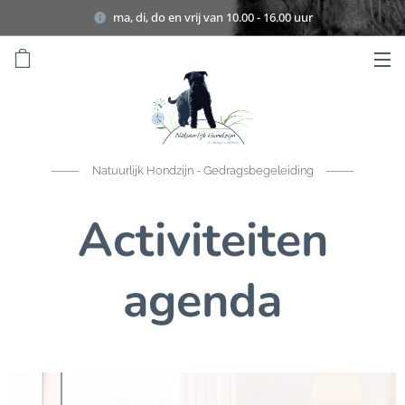
ma, di, do en vrij van 10.00 - 16.00 uur
Natuurlijk Hondzijn - Gedragsbegeleiding
Activiteiten
agenda